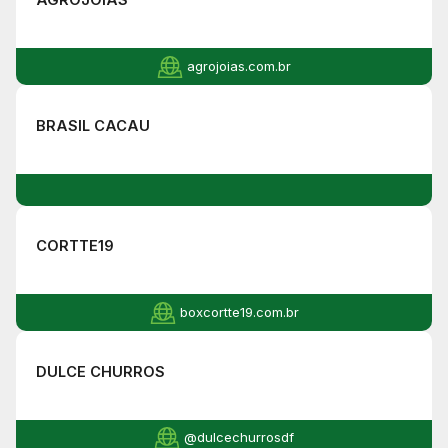
AGROJOIAS
agrojoias.com.br
BRASIL CACAU
CORTTE19
boxcortte19.com.br
DULCE CHURROS
@dulcechurrosdf