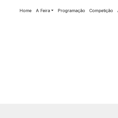
Home
A Feira
Programação
Competição
e
o)
Home
>
Pavilhão 