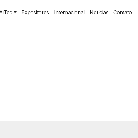
AiTec
Expositores
Internacional
Notícias
Contato
de Negócios - Stand Simples (somente piso)