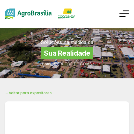
Soluções na medida da
Sua Realidade
home
>
FRUTOS DE GOIÁS
←
Voltar para expositores