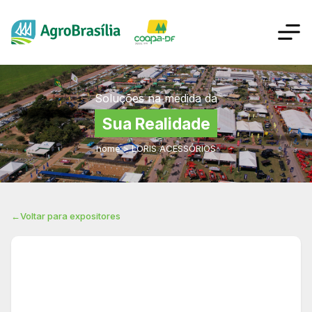
Soluções na medida da
Sua Realidade
home
>
LORIS ACESSÓRIOS
←
Voltar para expositores