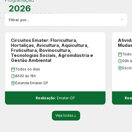
Programação
2026
Circuitos Emater: Floricultura,
Ativid
Hortaliças, Avicultura, Aquicultura,
Muda
Fruticultura, Bovinocultura,
Todos
Tecnologias Sociais, Agroindústria e
Gestão Ambiental
09h à
Escol
Todos os dias
8h30 às 18h
Estande Emater-DF
Realização:
Emater-DF
Rea
Veja todas