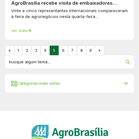
AgroBrasília recebe visita de embaixadores…
Vinte e cinco representantes internacionais compareceram
à feira de agronegócios nesta quarta-feira…
ver mais
«
1
2
3
4
5
6
7
8
9
»
Categorias mais vistas