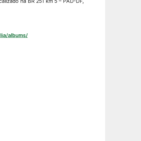
ocalizado na BR 251 km 5 – PAD-DF,
lia/albums/