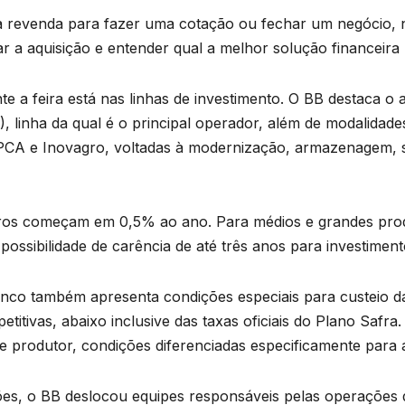
 revenda para fazer uma cotação ou fechar um negócio, nos
ar a aquisição e entender qual a melhor solução financeira 
te a feira está nas linhas de investimento. O BB destaca o
, linha da qual é o principal operador, além de modalidad
CA e Inovagro, voltadas à modernização, armazenagem, sus
e juros começam em 0,5% ao ano. Para médios e grandes pr
ossibilidade de carência de até três anos para investiment
banco também apresenta condições especiais para custeio d
titivas, abaixo inclusive das taxas oficiais do Plano Safr
 produtor, condições diferenciadas especificamente para a
ções, o BB deslocou equipes responsáveis pelas operações