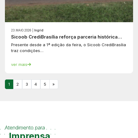
23.MAIO.2026 |
Ingrid
Sicoob CrediBrasília reforça parceria histórica…
Presente desde a 1ª edição da feira, o Sicoob CrediBrasília
traz condições…
ver mais
1
2
3
4
5
»
Atendimento para
Imprensa