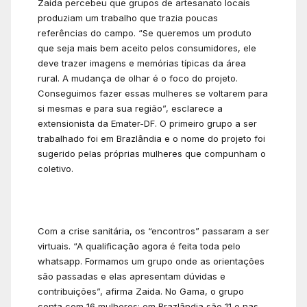
Zaida percebeu que grupos de artesanato locais
produziam um trabalho que trazia poucas
referências do campo. “Se queremos um produto
que seja mais bem aceito pelos consumidores, ele
deve trazer imagens e memórias típicas da área
rural. A mudança de olhar é o foco do projeto.
Conseguimos fazer essas mulheres se voltarem para
si mesmas e para sua região”, esclarece a
extensionista da Emater-DF. O primeiro grupo a ser
trabalhado foi em Brazlândia e o nome do projeto foi
sugerido pelas próprias mulheres que compunham o
coletivo.
Com a crise sanitária, os “encontros” passaram a ser
virtuais. “A qualificação agora é feita toda pelo
whatsapp. Formamos um grupo onde as orientações
são passadas e elas apresentam dúvidas e
contribuições”, afirma Zaida. No Gama, o grupo
conta com 16 mulheres; em Brazlândia são 11 e nas