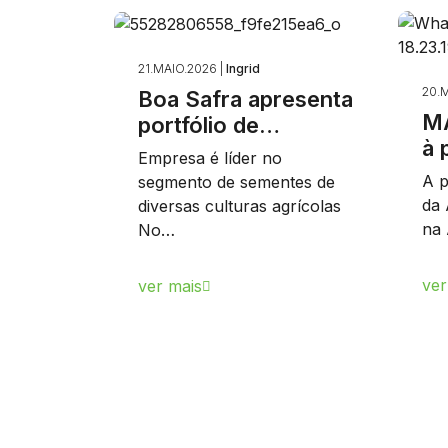
21.MAIO.2026 |
Ingrid
20.M
Boa Safra apresenta
MA
portfólio de…
à 
Empresa é líder no
A p
segmento de sementes de
da 
diversas culturas agrícolas
na 
No…
ver
ver mais