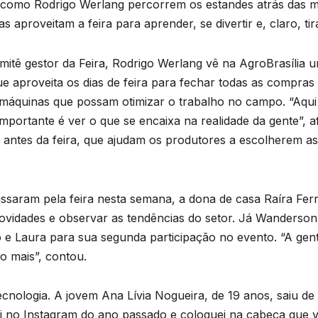
omo Rodrigo Werlang percorrem os estandes atrás das mel
as aproveitam a feira para aprender, se divertir e, claro, ti
mitê gestor da Feira, Rodrigo Werlang vê na AgroBrasília 
ue aproveita os dias de feira para fechar todas as compras
 máquinas que possam otimizar o trabalho no campo. “Aqui 
mportante é ver o que se encaixa na realidade da gente”,
 antes da feira, que ajudam os produtores a escolherem a
passaram pela feira nesta semana, a dona de casa Raíra Fer
vidades e observar as tendências do setor. Já Wanderson 
o e Laura para sua segunda participação no evento. “A ge
 mais”, contou.
nologia. A jovem Ana Lívia Nogueira, de 19 anos, saiu de 
 vi no Instagram do ano passado e coloquei na cabeça que v