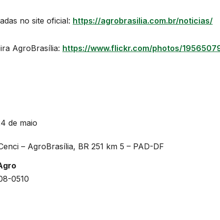
as no site oficial:
https://agrobrasilia.com.br/noticias/
ira AgroBrasília:
https://www.flickr.com/photos/195650
24 de maio
Cenci – AgroBrasília, BR 251 km 5 – PAD-DF
Agro
608-0510