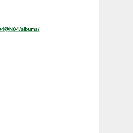
794@N04/albums/