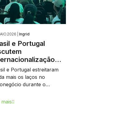
AIO.2026 |
Ingrid
asil e Portugal
scutem
ternacionalização…
sil e Portugal estreitaram
da mais os laços no
onegócio durante o…
 mais