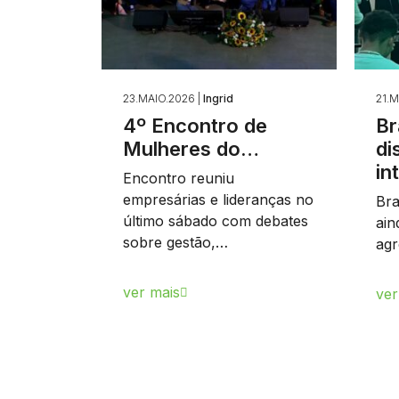
23.MAIO.2026 |
Ingrid
21.M
4º Encontro de
Br
Mulheres do…
di
in
Encontro reuniu
empresárias e lideranças no
Bra
último sábado com debates
ain
sobre gestão,…
agr
ver mais
ver