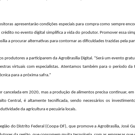
xpositoras apresentarão condições especiais para compra como sempre enco
 crédito no evento digital simplifica a vida do produtor. Promover essa s
ia a procurar alternativas para contornar as dificuldades trazidas pela p
 os produtores a participarem da AgroBrasília Digital. “Será um evento gratu
stras virtuais com especialistas. Atentamos também para o período da F
cnica para a próxima safra.”
ser cancelada em 2020, mas a produção de alimentos precisa continuar, em 
nalto Central, é altamente tecnificada, sendo necessários os investimen
dutividade da agricultura e pecuária locais.
gião do Distrito Federal (Coopa-DF), que promove a AgroBrasília, José Gu
rodutores da região, que consomem muita tecnologia, com as empresas que