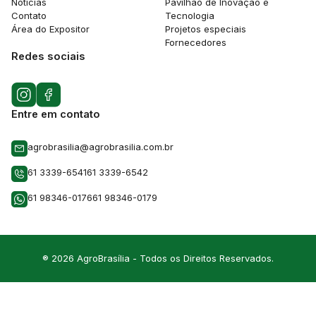
Notícias
Pavilhão de Inovação e
Contato
Tecnologia
Área do Expositor
Projetos especiais
Fornecedores
Redes sociais
Entre em contato
agrobrasilia@agrobrasilia.com.br
61 3339-6541
61 3339-6542
61 98346-0176
61 98346-0179
® 2026 AgroBrasília - Todos os Direitos Reservados.