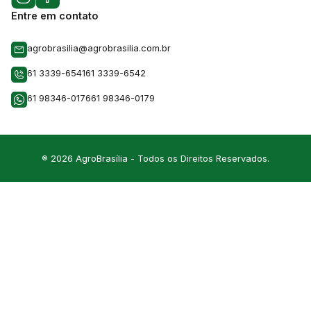
Entre em contato
agrobrasilia@agrobrasilia.com.br
61 3339-6541
61 3339-6542
61 98346-0176
61 98346-0179
® 2026 AgroBrasília - Todos os Direitos Reservados.