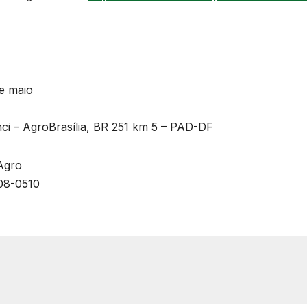
de maio
nci – AgroBrasília, BR 251 km 5 – PAD-DF
Agro
608-0510