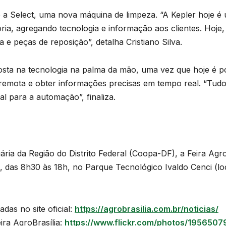
é a Select, uma nova máquina de limpeza. “A Kepler hoje 
a, agregando tecnologia e informação aos clientes. Hoje,
 e peças de reposição”, detalha Cristiano Silva.
a na tecnologia na palma da mão, uma vez que hoje é pos
emota e obter informações precisas em tempo real. “Tudo 
 para a automação”, finaliza.
ria da Região do Distrito Federal (Coopa-DF), a Feira Agro
a, das 8h30 às 18h, no Parque Tecnológico Ivaldo Cenci (l
as no site oficial:
https://agrobrasilia.com.br/noticias/
ira AgroBrasília:
https://www.flickr.com/photos/19565