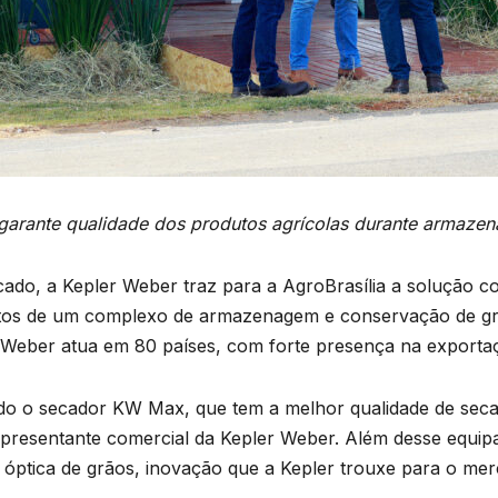
garante qualidade dos produtos agr
í
colas durante armaze
do, a Kepler Weber traz para a AgroBrasília a solução co
tos de um complexo de armazenagem e conservação de grã
r Weber atua em 80 países, com forte presença na exporta
ndo o secador KW Max, que tem a melhor qualidade de sec
, representante comercial da Kepler Weber. Além desse equ
 óptica de grãos, inovação que a Kepler trouxe para o me