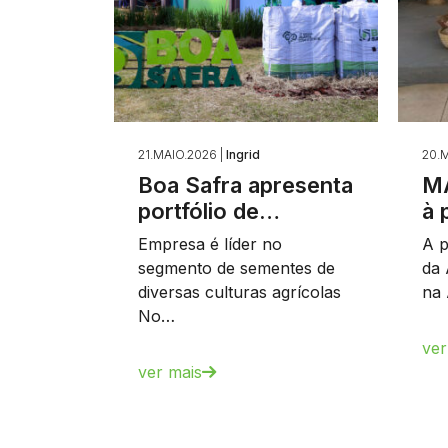
21.MAIO.2026 |
Ingrid
20.M
Boa Safra apresenta
MA
portfólio de…
à 
Empresa é líder no
A p
segmento de sementes de
da 
diversas culturas agrícolas
na 
No…
ver
ver mais