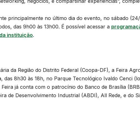
etworking, negócios, e compartilhar experiências”, comple
nte principalmente no último dia do evento, no sábado (24
odos, das 9h00 às 13h00. É possível acessar a
programaçã
da instituição
.
ria da Região do Distrito Federal (Coopa-DF), a Feira Agro
a, das 8h30 às 18h, no Parque Tecnológico Ivaldo Cenci (
o a Feira já conta com o patrocínio do Banco de Brasília (BR
eira de Desenvolvimento Industrial (ABDI), All Rede, e do 