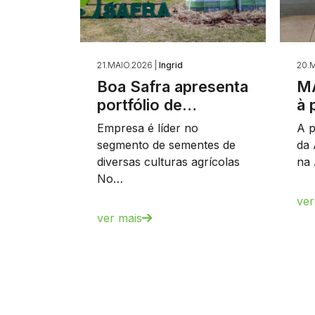
21.MAIO.2026 |
Ingrid
20.M
Boa Safra apresenta
MA
portfólio de…
à 
Empresa é líder no
A p
segmento de sementes de
da 
diversas culturas agrícolas
na 
No…
ver
ver mais