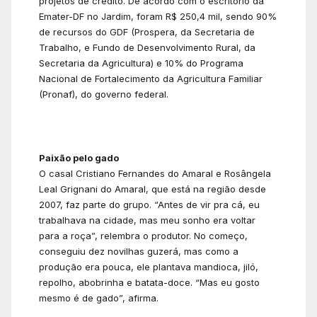
projetos de crédito. De acordo com o escritório da
Emater-DF no Jardim, foram R$ 250,4 mil, sendo 90%
de recursos do GDF (Prospera, da Secretaria de
Trabalho, e Fundo de Desenvolvimento Rural, da
Secretaria da Agricultura) e 10% do Programa
Nacional de Fortalecimento da Agricultura Familiar
(Pronaf), do governo federal.
Paixão pelo gado
O casal Cristiano Fernandes do Amaral e Rosângela
Leal Grignani do Amaral, que está na região desde
2007, faz parte do grupo. “Antes de vir pra cá, eu
trabalhava na cidade, mas meu sonho era voltar
para a roça”, relembra o produtor. No começo,
conseguiu dez novilhas guzerá, mas como a
produção era pouca, ele plantava mandioca, jiló,
repolho, abobrinha e batata-doce. “Mas eu gosto
mesmo é de gado”, afirma.