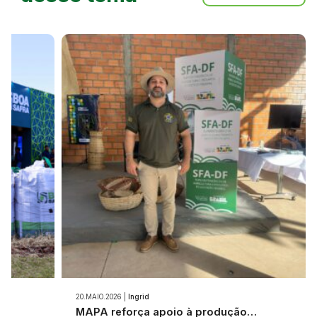
20.MAIO.2026 |
Ingrid
e…
MAPA reforça apoio à produção…