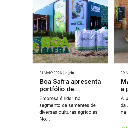
21.MAIO.2026 |
Ingrid
20.M
Boa Safra apresenta
MA
portfólio de…
à 
Empresa é líder no
A p
segmento de sementes de
da 
diversas culturas agrícolas
na 
No…