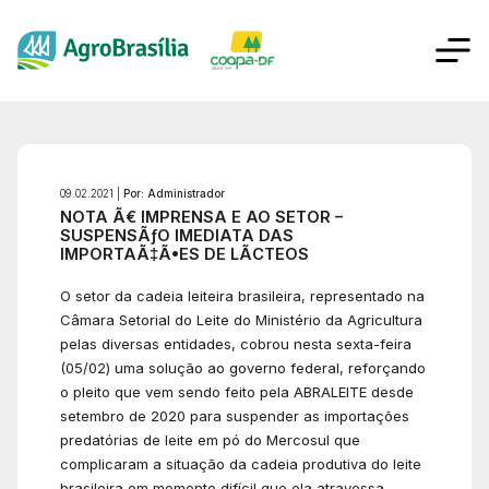
09.02.2021 |
Por: Administrador
NOTA Ã€ IMPRENSA E AO SETOR –
SUSPENSÃƒO IMEDIATA DAS
IMPORTAÃ‡Ã•ES DE LÃCTEOS
O setor da cadeia leiteira brasileira, representado na
Câmara Setorial do Leite do Ministério da Agricultura
pelas diversas entidades, cobrou nesta sexta-feira
(05/02) uma solução ao governo federal, reforçando
o pleito que vem sendo feito pela ABRALEITE desde
setembro de 2020 para suspender as importações
predatórias de leite em pó do Mercosul que
complicaram a situação da cadeia produtiva do leite
brasileira em momento difícil que ela atravessa.