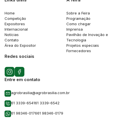
Links utéis
A feira
Home
Sobre a Feira
Competição
Programação
Expositores
Como chegar
Internacional
Imprensa
Notícias
Pavilhão de Inovação e
Contato
Tecnologia
Área do Expositor
Projetos especiais
Fornecedores
Redes sociais
Entre em contato
agrobrasilia@agrobrasilia.com.br
61 3339-6541
61 3339-6542
61 98346-0176
61 98346-0179