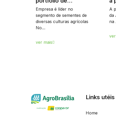
portfólio de…
à 
Empresa é líder no
A p
segmento de sementes de
da 
diversas culturas agrícolas
na 
No…
ver
ver mais
Links utéis
Home