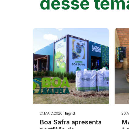
desse tem
21.MAIO.2026 |
Ingrid
20.M
Boa Safra apresenta
MA