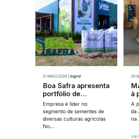
21.MAIO.2026 |
Ingrid
20.M
Boa Safra apresenta
MA
portfólio de…
à 
Empresa é líder no
A p
segmento de sementes de
da 
diversas culturas agrícolas
na 
No…
ver