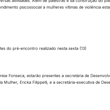
iversas atividades. Além de palestras e da construção do p
ndimento psicossocial a mulheres vítimas de violência estar
tes do pré-encontro realizado nesta sexta (13)
nise Fonseca, estarão presentes a secretária de Desenvolv
 Mulher, Ericka Filippelli, e a secretária-executiva de De