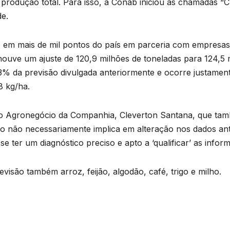
da produção total. Para isso, a Conab iniciou as chamadas 
ade.
to em mais de mil pontos do país em parceria com empresas 
 houve um ajuste de 120,9 milhões de toneladas para 124,5 
3% da previsão divulgada anteriormente e ocorre justament
8 kg/ha.
 Agronegócio da Companhia, Cleverton Santana, que també
do não necessariamente implica em alteração nos dados an
se ter um diagnóstico preciso e apto a ‘qualificar’ as info
evisão também arroz, feijão, algodão, café, trigo e milho.