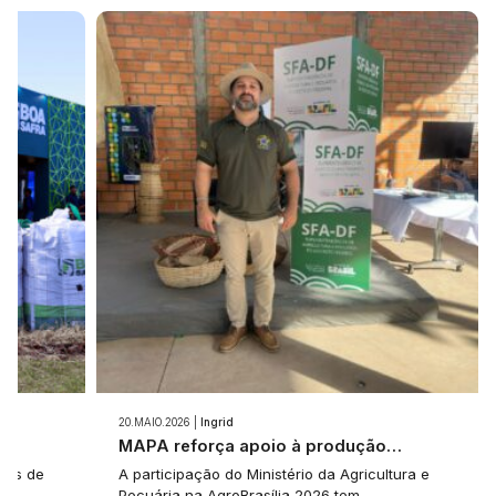
20.MAIO.2026 |
Ingrid
e…
MAPA reforça apoio à produção…
tes de
A participação do Ministério da Agricultura e
Pecuária na AgroBrasília 2026 tem…