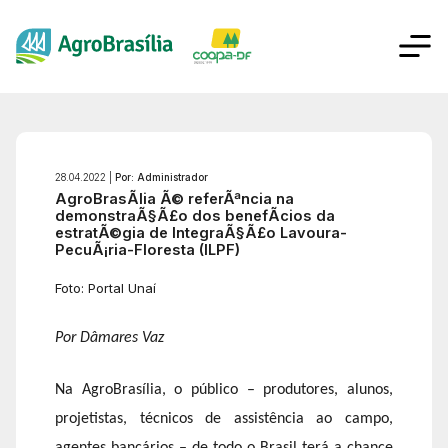
28.04.2022 |
Por: Administrador
AgroBrasÃ­lia Ã© referÃªncia na
demonstraÃ§Ã£o dos benefÃ­cios da
estratÃ©gia de IntegraÃ§Ã£o Lavoura-
PecuÃ¡ria-Floresta (ILPF)
Foto: Portal Unaí
Por Dâmares Vaz
Na AgroBrasília, o público – produtores, alunos,
projetistas, técnicos de assistência ao campo,
agentes bancários – de todo o Brasil terá a chance