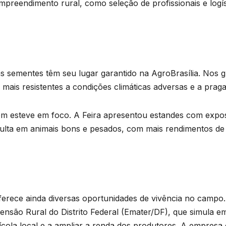
mpreendimento rural, como seleção de profissionais e log
 sementes têm seu lugar garantido na AgroBrasília. Nos grã
mais resistentes a condições climáticas adversas e a prag
 esteve em foco. A Feira apresentou estandes com expos
lta em animais bons e pesados, com mais rendimentos de c
ferece ainda diversas oportunidades de vivência no campo
ensão Rural do Distrito Federal (Emater/DF), que simula e
cola local e a ampliar a renda dos produtores. A empresa 