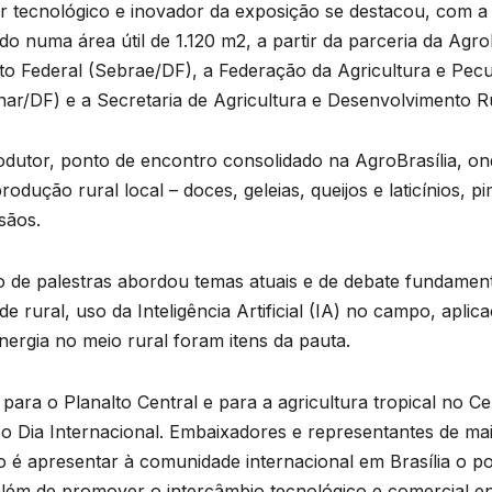
r tecnológico e inovador da exposição se destacou, com 
o numa área útil de 1.120 m2, a partir da parceria da Agro
to Federal (Sebrae/DF), a Federação da Agricultura e Pecu
ar/DF) e a Secretaria de Agricultura e Desenvolvimento R
dutor, ponto de encontro consolidado na AgroBrasília, on
odução rural local – doces, geleias, queijos e laticínios, p
sãos.
e palestras abordou temas atuais e de debate fundament
ade rural, uso da Inteligência Artificial (IA) no campo, apl
nergia no meio rural foram itens da pauta.
 para o Planalto Central e para a agricultura tropical no
 o Dia Internacional. Embaixadores e representantes de m
tivo é apresentar à comunidade internacional em Brasília o p
além de promover o intercâmbio tecnológico e comercial en