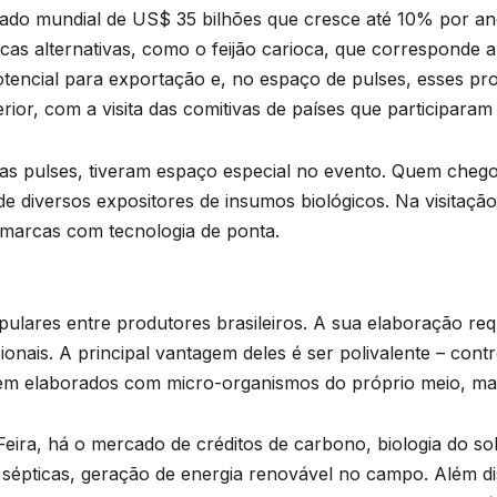
ado mundial de US$ 35 bilhões que cresce até 10% por an
cas alternativas, como o feijão carioca, que corresponde 
potencial para exportação e, no espaço de pulses, esses p
r, com a visita das comitivas de países que participaram d
das pulses, tiveram espaço especial no evento. Quem chegou
e diversos expositores de insumos biológicos. Na visitaçã
marcas com tecnologia de ponta.
pulares entre produtores brasileiros. A sua elaboração req
onais. A principal vantagem deles é ser polivalente – cont
em elaborados com micro-organismos do próprio meio, man
eira, há o mercado de créditos de carbono, biologia do so
 sépticas, geração de energia renovável no campo. Além dis