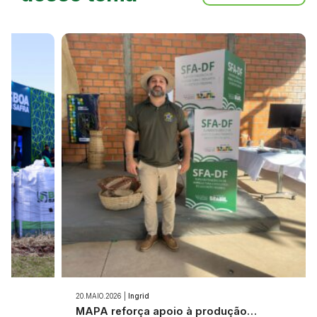
20.MAIO.2026 |
Ingrid
e…
MAPA reforça apoio à produção…