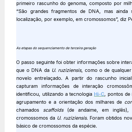
primeiro rascunho do genoma, composto por mil
“São grandes fragmentos de DNA, mas ainda
localização, por exemplo, em cromossomos”, diz P
As etapas do sequenciamento de terceira geração
O passo seguinte foi obter informações sobre int
que o DNA da
U. ruziziensis
, como o de qualquer
novelo entrelaçado. A partir do rascunho inic
capturam informações de interação cromossôm
identificou, utilizando a tecnologia
Hi-C
, pontos de
agrupamento e a orientação dos milhares de
con
chamados
scaffolds
(de andaime, em inglês), 
cromossomos da
U. ruziziensis
. Foram obtidos no
básico de cromossomos da espécie.