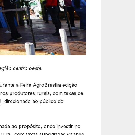
egião centro oeste.
rante a Feira AgroBrasília edição
nos produtores rurais, com taxas de
l, direcionado ao público do
nhada ao propósito, onde investir no
 rural, com taxas subsidiadas visando