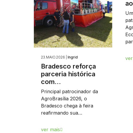
ao
Uma
pat
Agr
Eco
par
23.MAIO.2026 |
Ingrid
ver
Bradesco reforça
parceria histórica
com…
Principal patrocinador da
AgroBrasília 2026, o
Bradesco chega à feira
reafirmando sua…
ver mais