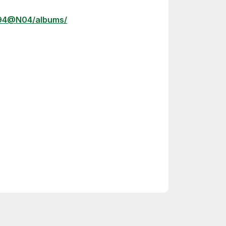
794@N04/albums/