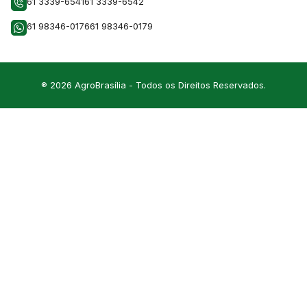
61 3339-6541
61 3339-6542
61 98346-0176
61 98346-0179
® 2026 AgroBrasília - Todos os Direitos Reservados.