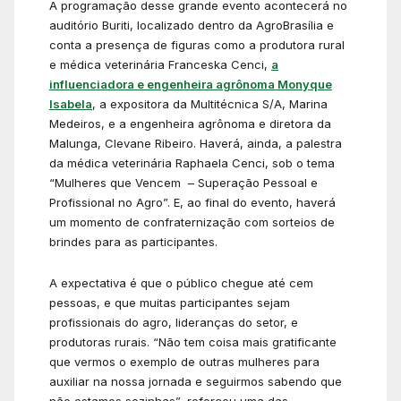
A programação desse grande evento acontecerá no
auditório Buriti, localizado dentro da AgroBrasília e
conta a presença de figuras como a produtora rural
e médica veterinária Franceska Cenci,
a
influenciadora e engenheira agrônoma Monyque
Isabela
, a expositora da Multitécnica S/A, Marina
Medeiros, e a engenheira agrônoma e diretora da
Malunga, Clevane Ribeiro. Haverá, ainda, a palestra
da médica veterinária Raphaela Cenci, sob o tema
“Mulheres que Vencem – Superação Pessoal e
Profissional no Agro”. E, ao final do evento, haverá
um momento de confraternização com sorteios de
brindes para as participantes.
A expectativa é que o público chegue até cem
pessoas, e que muitas participantes sejam
profissionais do agro, lideranças do setor, e
produtoras rurais. “Não tem coisa mais gratificante
que vermos o exemplo de outras mulheres para
auxiliar na nossa jornada e seguirmos sabendo que
não estamos sozinhas”, reforçou uma das