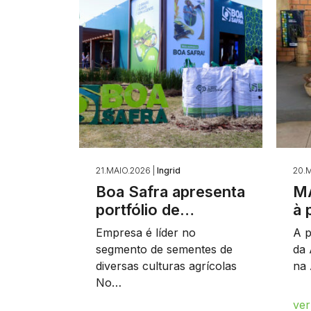
21.MAIO.2026 |
Ingrid
20.M
Boa Safra apresenta
MA
portfólio de…
à 
Empresa é líder no
A p
segmento de sementes de
da 
diversas culturas agrícolas
na 
No…
ver