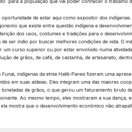
nto para a população que vai poder conhecer o trabalho 
 oportunidade de estar aqui como expositor dos indígenas.
ntagonismo que existe entre questão indígena e desenvolvi
nutenção dos usos, costumes e tradições para o desenvolvi
a de ser índio por buscar melhores condições de vida. O in
r um curso superior ou por estar envolvido numa atividade 
ção de grãos, de café, de castanha, de artesanato, dentre 
Funai, indígenas da etnia Haliti-Paresi fizeram uma apres
dos em suas aldeias. Eles integram uma das maiores coope
 toneladas de grãos, o que gerou um faturamento bruto d
sionante. Ao mesmo tempo, eles mostraram a sua dança, es
, ela mostra que o desenvolvimento econômico não atrapalh