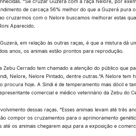
hecidas. “Se cruzar Guzerá com a raça Nelore, por exemp
ndimento de carcaça 56% melhor do que a Guzerá pura o
 e ao cruzarmos com o Nelore buscamos melhorar estas qual
Roni Aparecido.
a Guzerá, em relação às outras raças, é que a mistura dá 
 dois anos, os animais estão prontos para reprodução.
a Zebu Cerrado tem chamado a atenção do público que pas
indi, Nelore, Nelore Pintado, dentre outras.“A Nelore tem 
o procura hoje. A Sindi é de temperamento mais dócil e t
 representante comercial e médico veterinário da Zebu do 
nvolvimento dessas raças. “Esses animais levam até três 
vão compor os cruzamentos para o aprimoramento genétic
até os animais chegarem aqui para a exposição e comercial