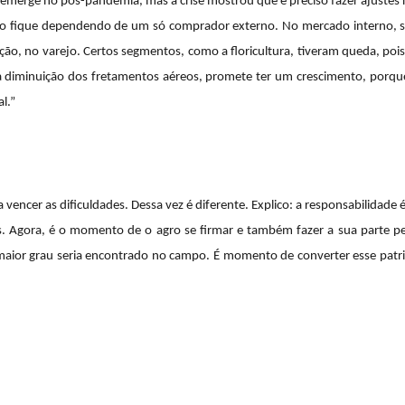
emerge no pós-pandemia, mas a crise mostrou que é preciso fazer ajustes n
ão fique dependendo de um só comprador externo. No mercado interno, se
ão, no varejo. Certos segmentos, como a floricultura, tiveram queda, poi
da diminuição dos fretamentos aéreos, promete ter um crescimento, porqu
l.”
a vencer as dificuldades. Dessa vez é diferente. Explico: a responsabilidad
. Agora, é o momento de o agro se firmar e também fazer a sua parte pe
 maior grau seria encontrado no campo. É momento de converter esse patrio