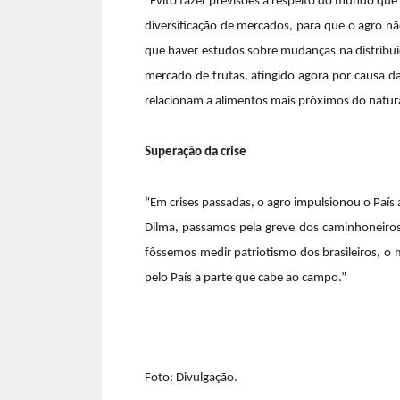
“Evito fazer previsões a respeito do mundo que 
diversificação de mercados, para que o agro n
que haver estudos sobre mudanças na distribuiç
mercado de frutas, atingido agora por causa 
relacionam a alimentos mais próximos do natura
Superação da crise
“Em crises passadas, o agro impulsionou o País 
Dilma, passamos pela greve dos caminhoneiros
fôssemos medir patriotismo dos brasileiros, o
pelo País a parte que cabe ao campo.”
Foto: Divulgação.