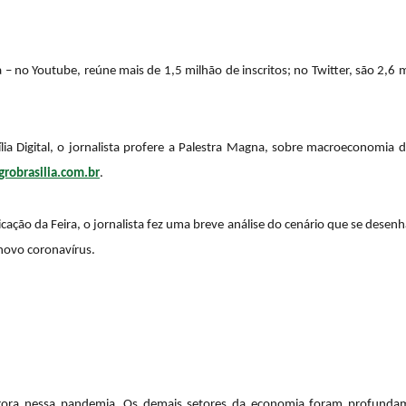
 – no Youtube, reúne mais de 1,5 milhão de inscritos; no Twitter, são 2,6 
ia Digital, o jornalista profere a Palestra Magna, sobre macroeconomia
agrobrasilia.com.br
.
cação da Feira, o jornalista fez uma breve análise do cenário que se dese
ovo coronavírus.
ora nessa pandemia. Os demais setores da economia foram profundame