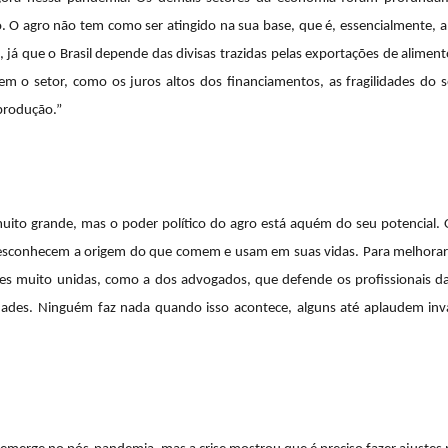
io. O agro não tem como ser atingido na sua base, que é, essencialment
já que o Brasil depende das divisas trazidas pelas exportações de alimento
em o setor, como os juros altos dos financiamentos, as fragilidades do se
produção.”
ito grande, mas o poder político do agro está aquém do seu potencial. O
desconhecem a origem do que comem e usam em suas vidas. Para melhorar 
ões muito unidas, como a dos advogados, que defende os profissionais d
des. Ninguém faz nada quando isso acontece, alguns até aplaudem inva