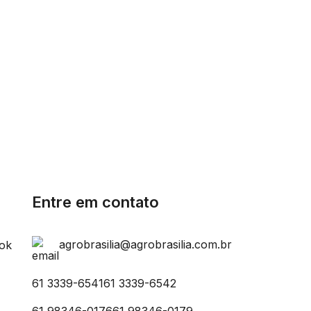
Entre em contato
agrobrasilia@agrobrasilia.com.br
61 3339-6541
61 3339-6542
61 98346-0176
61 98346-0179