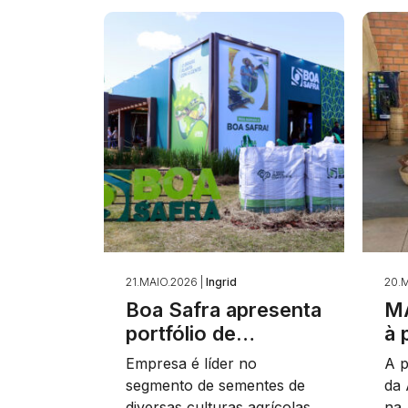
21.MAIO.2026 |
Ingrid
20.M
Boa Safra apresenta
MA
portfólio de…
à 
Empresa é líder no
A p
segmento de sementes de
da 
diversas culturas agrícolas
na 