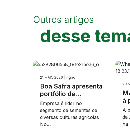
Outros artigos
desse tem
21.MAIO.2026 |
Ingrid
20.M
Boa Safra apresenta
MA
portfólio de…
à 
Empresa é líder no
A p
segmento de sementes de
da 
diversas culturas agrícolas
na 
No…