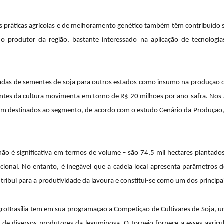
s práticas agrícolas e de melhoramento genético também têm contribuído 
o produtor da região, bastante interessado na aplicação de tecnologia
neladas de sementes de soja para outros estados como insumo na produção 
ntes da cultura movimenta em torno de R$ 20 milhões por ano-safra. Nos
eram destinados ao segmento, de acordo com o estudo Cenário da Produção, 
não é significativa em termos de volume – são 74,5 mil hectares plantad
ional. No entanto, é inegável que a cadeia local apresenta parâmetros
ontribui para a produtividade da lavoura e constitui-se como um dos princip
groBrasília tem em sua programação a Competição de Cultivares de Soja, u
e diversos produtores da leguminosa. O torneio fornece a esses agricult