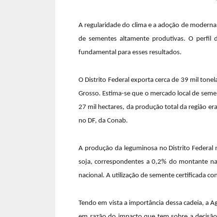
A regularidade do clima e a adoção de moderna
de sementes altamente produtivas. O perfil d
fundamental para esses resultados.
O Distrito Federal exporta cerca de 39 mil to
Grosso. Estima-se que o mercado local de seme
27 mil hectares, da produção total da região 
no DF, da Conab.
A produção da leguminosa no Distrito Federal 
soja, correspondentes a 0,2% do montante nac
nacional. A utilização de semente certificada c
Tendo em vista a importância dessa cadeia, a A
em razão do impacto que tem sobre a decisão d