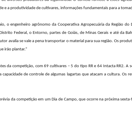
ade e a produtividade de cultivares, informações fundamentais para a tom
aio, o engenheiro agrônomo da Cooperativa Agropecuária da Região do 
Distrito Federal, o Entorno, partes de Goiás, de Minas Gerais e até da Ba
odutor avalia se vale a pena transportar o material para sua região. Os pro
e irão plantar.”
es da competição, com 69 cultivares – 5 do tipo RR e 64 Intacta RR2. A soj
ta capacidade de controle de algumas lagartas que atacam a cultura. Os re
révia da competição em um Dia de Campo, que ocorre na próxima sexta-f