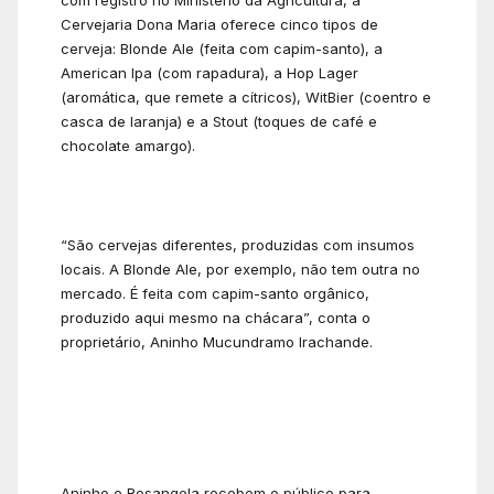
Cervejaria Dona Maria oferece cinco tipos de
cerveja: Blonde Ale (feita com capim-santo), a
American Ipa (com rapadura), a Hop Lager
(aromática, que remete a cítricos), WitBier (coentro e
casca de laranja) e a Stout (toques de café e
chocolate amargo).
“São cervejas diferentes, produzidas com insumos
locais. A Blonde Ale, por exemplo, não tem outra no
mercado. É feita com capim-santo orgânico,
produzido aqui mesmo na chácara”, conta o
proprietário, Aninho Mucundramo Irachande.
Aninho e Rosangela recebem o público para