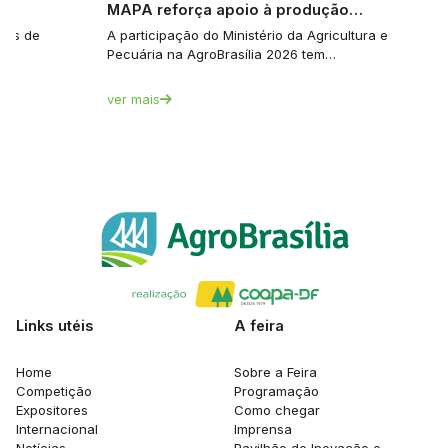
Boa Safra apresenta portfólio de…
MAPA r
Empresa é líder no segmento de sementes de
A partici
diversas culturas agrícolas No…
Pecuária
ver mais
ver mais
Links utéis
A feira
Home
Sobre a Feira
Competição
Programação
Expositores
Como chegar
Internacional
Imprensa