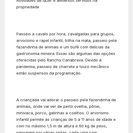
Atividades de lazer e alimentos servidos na
propriedade
Passeio a cavalo por hora, cavalgadas para grupos,
arvorismo e rapel infantil, trilha na mata, passeio pela
fazendinha de animais e um bufê com delícias da
gastronomia mineira. Essas são algumas das opções
oferecidas pelo Rancho Canabrava. Devido à
pandemia, passeio de charrete e touro mecânico
estão suspensos da programação.
A criançada vai adorar o passeio pela fazendinha de
animais, onde vai ver de perto ovelha, pônei,
minivaca, porco, galinhas e coelhos. O arvorismo
infantil permite às crianças de 5 a 11 anos de idade e
com no máximo 1,5 m de altura e 60 kg de peso,
passarem por várias pistas, cada uma com