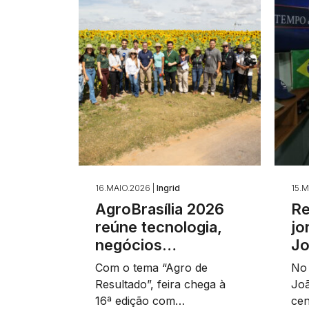
16.MAIO.2026 |
Ingrid
15.M
AgroBrasília 2026
Re
reúne tecnologia,
jo
negócios…
J
Com o tema “Agro de
No
Resultado”, feira chega à
Joã
16ª edição com…
cen