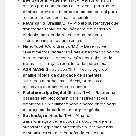
BeefSystem
(Pederneiras/SP) – Plataforma de
gestão para confinamentos bovinos, permitindo
controle técnico e financeiro em tempo real para
tomada de decisões mais eficientes.
ReCalcário
(Brasília/DF) – Projeto sustentável que
transforma resíduos de mármore em corretivo
agrícola, ampliando o acesso ao calcário e
reduzindo impactos ambientais.
NanoFood
(Ouro Branco/MG) – Desenvolve
revestimentos biodegradáveis e nanotecnológicos
para aumentar a conservação pós-colheita de
frutas e hortaliças, reduzindo desperdícios.
AGRIMAGE
(Piracicaba/SP) – Tecnologia de
análise rápida da qualidade de sementes,
utilizando métodos mais ágeis, precisos e
aplicáveis diretamente no campo.
Plataforma Ipê Digital
(Brasília/DF) – Plataforma
baseada em blockchain para rastrear ativos
ambientais e viabilizar financiamento antecipado
de projetos de carbono no agronegócio.
SustenAgro
(Brasília/DF) – Atua na
transformação de resíduos de coco verde em
substratos agrícolas sustentáveis, promovendo
economia circular e redução de custos no