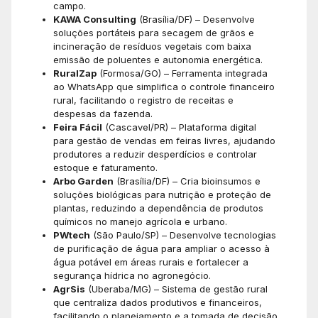
campo.
KAWA Consulting
(Brasília/DF) – Desenvolve
soluções portáteis para secagem de grãos e
incineração de resíduos vegetais com baixa
emissão de poluentes e autonomia energética.
RuralZap
(Formosa/GO) – Ferramenta integrada
ao WhatsApp que simplifica o controle financeiro
rural, facilitando o registro de receitas e
despesas da fazenda.
Feira Fácil
(Cascavel/PR) – Plataforma digital
para gestão de vendas em feiras livres, ajudando
produtores a reduzir desperdícios e controlar
estoque e faturamento.
Arbo Garden
(Brasília/DF) – Cria bioinsumos e
soluções biológicas para nutrição e proteção de
plantas, reduzindo a dependência de produtos
químicos no manejo agrícola e urbano.
PWtech
(São Paulo/SP) – Desenvolve tecnologias
de purificação de água para ampliar o acesso à
água potável em áreas rurais e fortalecer a
segurança hídrica no agronegócio.
AgrSis
(Uberaba/MG) – Sistema de gestão rural
que centraliza dados produtivos e financeiros,
facilitando o planejamento e a tomada de decisão