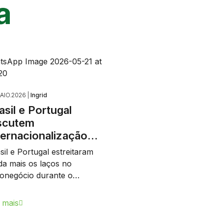
a
AIO.2026 |
Ingrid
asil e Portugal
scutem
ternacionalização…
sil e Portugal estreitaram
da mais os laços no
onegócio durante o…
 mais