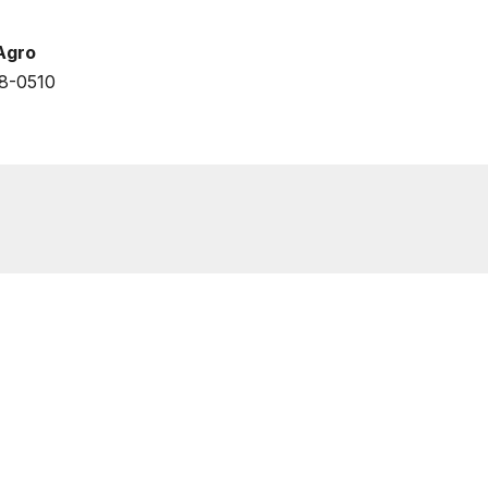
Agro
08-0510