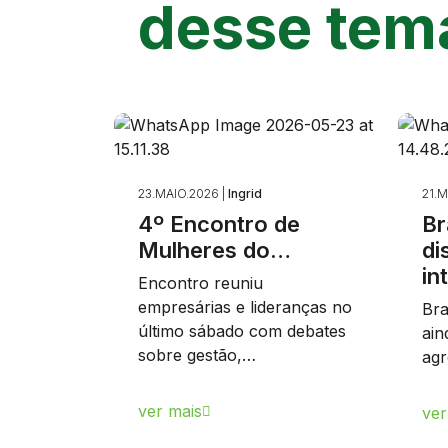
desse tem
23.MAIO.2026 |
Ingrid
21.M
4º Encontro de
Br
Mulheres do…
di
in
Encontro reuniu
empresárias e lideranças no
Bra
último sábado com debates
ain
sobre gestão,…
agr
ver mais
ver