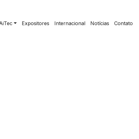
AiTec
Expositores
Internacional
Notícias
Contato
Cultural | FAPE-DF, SENAR & SINDICATOS