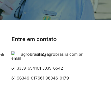
Entre em contato
agrobrasilia@agrobrasilia.com.br
61 3339-6541
61 3339-6542
61 98346-0176
61 98346-0179