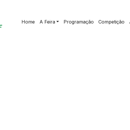
Home
A Feira
Programação
Competição
home
>
Palestra | Co