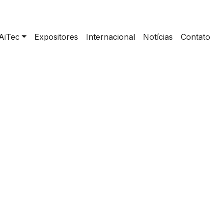
AiTec
Expositores
Internacional
Notícias
Contato
ntrole de Pragas e Doenças com Tratamento
Biológico