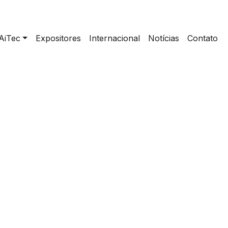
AiTec
Expositores
Internacional
Notícias
Contato
r a inteligência artificial para produzir mais