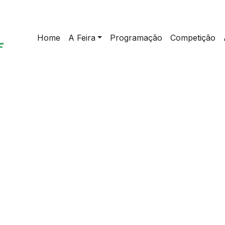
Home
A Feira
Programação
Competição
home
>
Palestra | Como usa