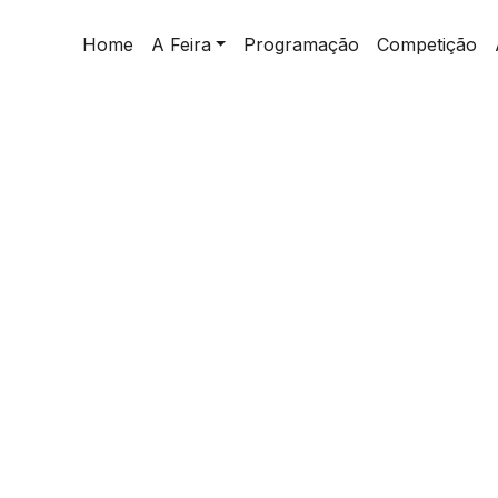
Home
A Feira
Programação
Competição
home
>
Palestra | A I