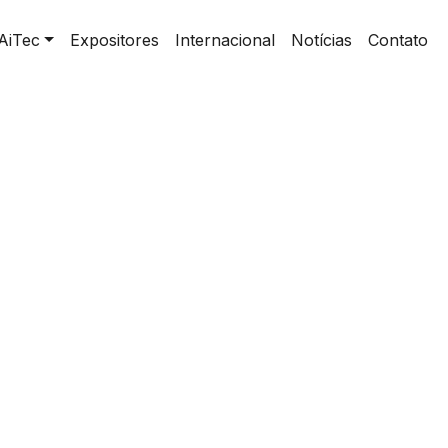
AiTec
Expositores
Internacional
Notícias
Contato
novação e a Transformação Agrodigital , com
Ayrton Jun Ussami