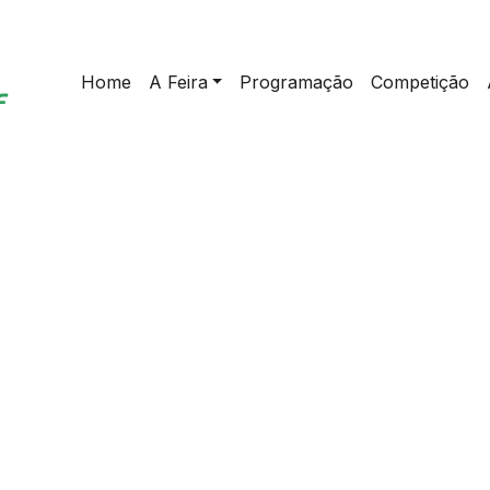
Home
A Feira
Programação
Competição
home
>
Evento | Lança