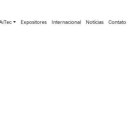
AiTec
Expositores
Internacional
Notícias
Contato
mento dos trigos BRS Savana e BRS Cracker