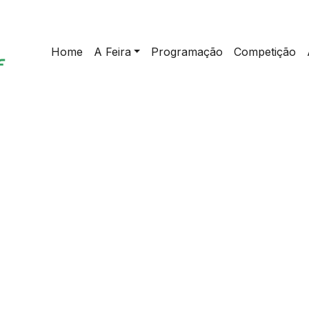
Home
A Feira
Programação
Competição
home
>
At