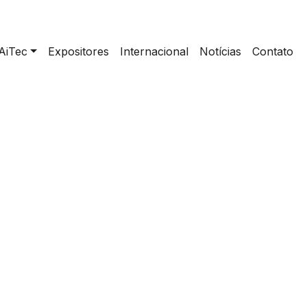
AiTec
Expositores
Internacional
Notícias
Contato
ividades interativas AiTec | Sala de Robótica