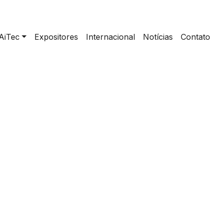
AiTec
Expositores
Internacional
Notícias
Contato
>
Atividade Escola no Parque | Elétrica Rural