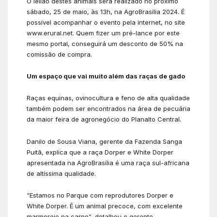
O leilão destes animais será realizado no próximo
sábado, 25 de maio, às 13h, na AgroBrasília 2024. É
possível acompanhar o evento pela internet, no site
www.erural.net. Quem fizer um pré-lance por este
mesmo portal, conseguirá um desconto de 50% na
comissão de compra.
Um espaço que vai muito além das raças de gado
Raças equinas, ovinocultura e feno de alta qualidade
também podem ser encontrados na área de pecuária
da maior feira de agronegócio do Planalto Central.
Danilo de Sousa Viana, gerente da Fazenda Sanga
Puitã, explica que a raça Dorper e White Dorper
apresentada na AgroBrasília é uma raça sul-africana
de altíssima qualidade.
“Estamos no Parque com reprodutores Dorper e
White Dorper. É um animal precoce, com excelente
marmoreio na carne”, detalhou o gerente.