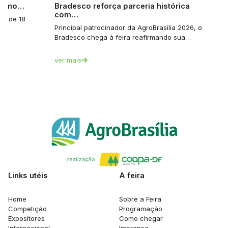
 como…
Bradesco reforça parceria histórica
com…
a: de 18
Principal patrocinador da AgroBrasília 2026, o
Bradesco chega à feira reafirmando sua…
ver mais
Links utéis
A feira
Home
Sobre a Feira
Competição
Programação
Expositores
Como chegar