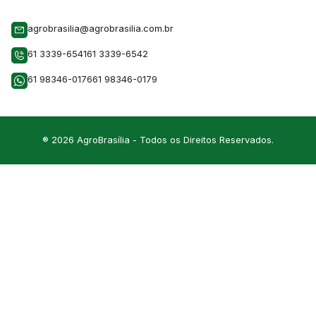
agrobrasilia@agrobrasilia.com.br
61 3339-6541
61 3339-6542
61 98346-0176
61 98346-0179
® 2026 AgroBrasília - Todos os Direitos Reservados.